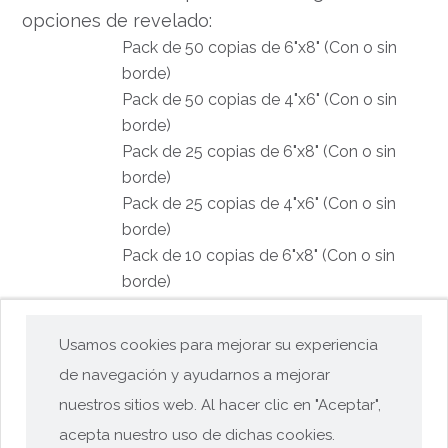
opciones de revelado:
Pack de 50 copias de 6"x8" (Con o sin
borde)
Pack de 50 copias de 4"x6" (Con o sin
borde)
Pack de 25 copias de 6"x8" (Con o sin
borde)
Pack de 25 copias de 4"x6" (Con o sin
borde)
Pack de 10 copias de 6"x8" (Con o sin
borde)
Pack de 10 copias de 4"x6" (Con o sin
borde)
Usamos cookies para mejorar su experiencia
Descubre la magia de
imprimir tus recuerdos
de navegación y ayudarnos a mejorar
en línea
con
Kimidori
y haz que cada fotografía
nuestros sitios web. Al hacer clic en "Aceptar",
cuente su propia historia.
acepta nuestro uso de dichas cookies.